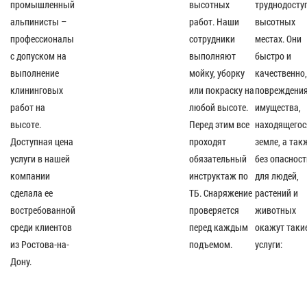
промышленный
высотных
труднодосту
альпинисты –
работ. Наши
высотных
профессионалы
сотрудники
местах. Они
с допуском на
выполняют
быстро и
выполнение
мойку, уборку
качественно,
клининговых
или покраску на
повреждени
работ на
любой высоте.
имущества,
высоте.
Перед этим все
находящегос
Доступная цена
проходят
земле, а так
услуги в нашей
обязательный
без опасност
компании
инструктаж по
для людей,
сделала ее
ТБ. Снаряжение
растений и
востребованной
проверяется
животных
среди клиентов
перед каждым
окажут таки
из Ростова-на-
подъемом.
услуги:
Дону.