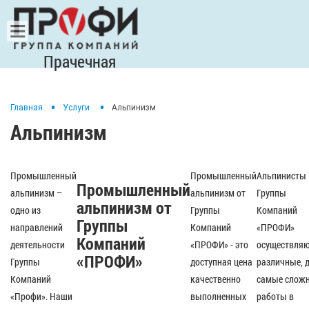
Прачечная
Главная
Услуги
Альпинизм
Альпинизм
Промышленный
Промышленный
Альпинисты
Промышленный
альпинизм –
альпинизм от
Группы
альпинизм от
одно из
Группы
Компаний
Группы
направлений
Компаний
«ПРОФИ»
Компаний
деятельности
«ПРОФИ» - это
осуществля
«ПРОФИ»
Группы
доступная цена
различные, 
Компаний
качественно
самые слож
«Профи». Наши
выполненных
работы в